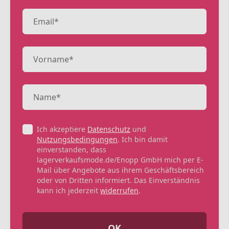
Ich akzeptiere
Datenschutz
und
Nutzungsbedingungen
. Ich bin damit
einverstanden, dass
lagerverkaufsmode.de/Enopp GmbH mich per E-
Mail über Angebote aus ihrem Geschäftsbereich
oder von Dritten informiert. Das Einverständnis
kann ich jederzeit
widerrufen
.
OK