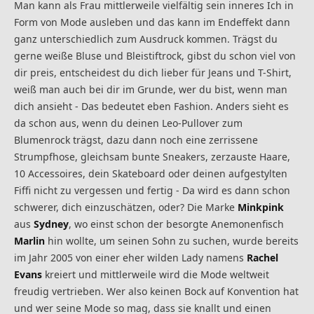
Man kann als Frau mittlerweile vielfältig sein inneres Ich in
Form von Mode ausleben und das kann im Endeffekt dann
ganz unterschiedlich zum Ausdruck kommen. Trägst du
gerne weiße Bluse und Bleistiftrock, gibst du schon viel von
dir preis, entscheidest du dich lieber für Jeans und T-Shirt,
weiß man auch bei dir im Grunde, wer du bist, wenn man
dich ansieht - Das bedeutet eben Fashion. Anders sieht es
da schon aus, wenn du deinen Leo-Pullover zum
Blumenrock trägst, dazu dann noch eine zerrissene
Strumpfhose, gleichsam bunte Sneakers, zerzauste Haare,
10 Accessoires, dein Skateboard oder deinen aufgestylten
Fiffi nicht zu vergessen und fertig - Da wird es dann schon
schwerer, dich einzuschätzen, oder? Die Marke
Minkpink
aus
Sydney
, wo einst schon der besorgte Anemonenfisch
Marlin
hin wollte, um seinen Sohn zu suchen, wurde bereits
im Jahr 2005 von einer eher wilden Lady namens
Rachel
Evans
kreiert und mittlerweile wird die Mode weltweit
freudig vertrieben. Wer also keinen Bock auf Konvention hat
und wer seine Mode so mag, dass sie knallt und einen