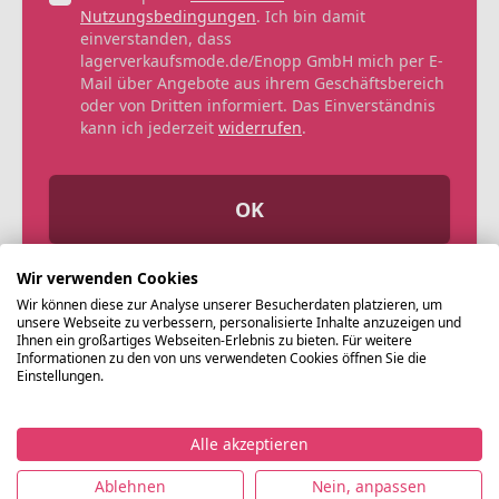
Nutzungsbedingungen
. Ich bin damit
einverstanden, dass
lagerverkaufsmode.de/Enopp GmbH mich per E-
Mail über Angebote aus ihrem Geschäftsbereich
oder von Dritten informiert. Das Einverständnis
kann ich jederzeit
widerrufen
.
OK
Wir verwenden Cookies
Wir können diese zur Analyse unserer Besucherdaten platzieren, um
unsere Webseite zu verbessern, personalisierte Inhalte anzuzeigen und
Ihnen ein großartiges Webseiten-Erlebnis zu bieten. Für weitere
Informationen zu den von uns verwendeten Cookies öffnen Sie die
Einstellungen.
Alle akzeptieren
©
Ablehnen
Nein, anpassen
Lagerverkaufsmode.de
Impressum
Datenschutz
Nutzungsbedingungen
AG