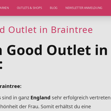
ARKEN
OUTLETS & SHOPS
BLOG
NEWSLETTER ANMELDUNG
d Outlet in Braintree
n Good Outlet in
:
raintree:
s
sind in ganz
England
sehr erfolgreich vertreten
önheit der Frau. Somit erhältst du eine