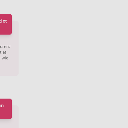
tlet
lorenz
tlet
s wie
in