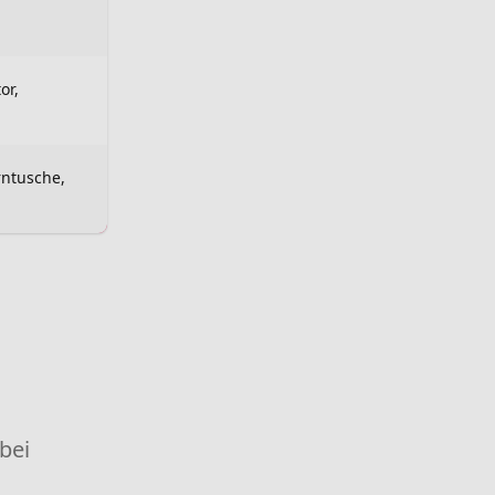
or,
rntusche,
 bei