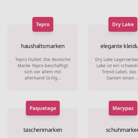
Tepro
Dry Lake
haushaltsmarken
elegante kleid
Tepro Outlet: Die deutsche
Dry Lake Lagerverkau
Marke Tepro beschäftigt
Lake ist ein schwed
sich vor allem mit
Trend-Label, das 
allerhand Grillg...
Damen einen ..
Paquetage
Marypaz
taschenmarken
schuhmarke