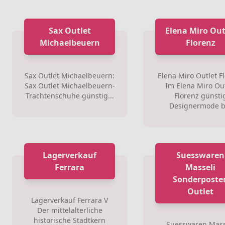
Sax Outlet
Elena Miro Out
Michaelbeuern
Florenz
Sax Outlet Michaelbeuern:
Elena Miro Outlet F
Sax Outlet Michaelbeuern-
Im Elena Miro Ou
Trachtenschuhe günstig...
Florenz günsti
Designermode b.
Lagerverkauf
Suesswaren
Ferrara
Masseli
Sonderposte
Outlet
Lagerverkauf Ferrara V
Der mittelalterliche
historische Stadtkern
Suesswaren Mass