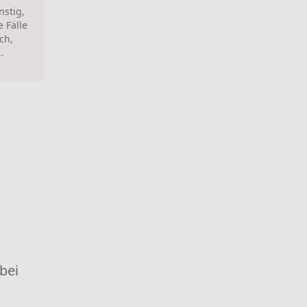
nstig,
 Fälle
ch,
.
 bei