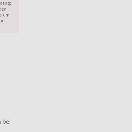
tnang:
den
s um
un...
 bei