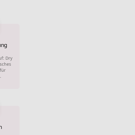
ung
f: Dry
isches
für
.
n