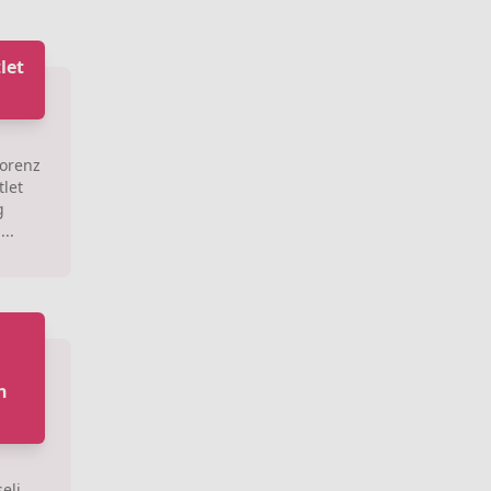
let
lorenz
tlet
g
..
n
eli