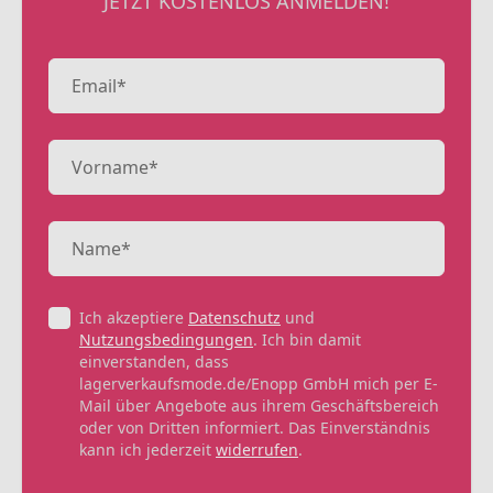
JETZT KOSTENLOS ANMELDEN!
Ich akzeptiere
Datenschutz
und
Nutzungsbedingungen
. Ich bin damit
einverstanden, dass
lagerverkaufsmode.de/Enopp GmbH mich per E-
Mail über Angebote aus ihrem Geschäftsbereich
oder von Dritten informiert. Das Einverständnis
kann ich jederzeit
widerrufen
.