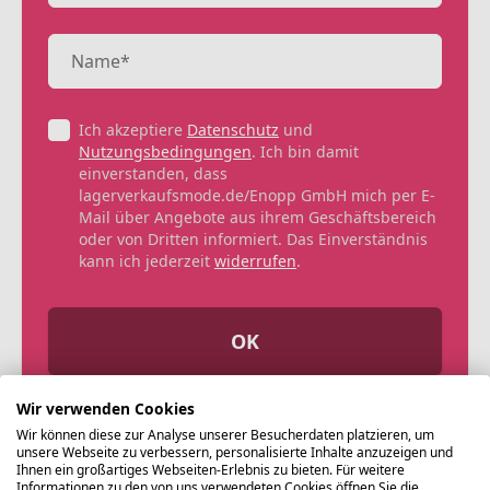
Ich akzeptiere
Datenschutz
und
Nutzungsbedingungen
. Ich bin damit
einverstanden, dass
lagerverkaufsmode.de/Enopp GmbH mich per E-
Mail über Angebote aus ihrem Geschäftsbereich
oder von Dritten informiert. Das Einverständnis
kann ich jederzeit
widerrufen
.
OK
Wir verwenden Cookies
Wir können diese zur Analyse unserer Besucherdaten platzieren, um
unsere Webseite zu verbessern, personalisierte Inhalte anzuzeigen und
Ihnen ein großartiges Webseiten-Erlebnis zu bieten. Für weitere
Informationen zu den von uns verwendeten Cookies öffnen Sie die