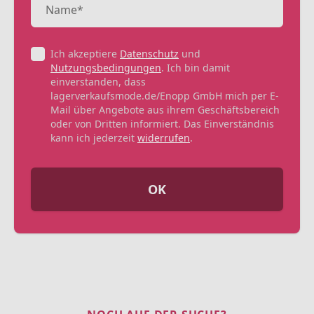
Ich akzeptiere
Datenschutz
und
Nutzungsbedingungen
. Ich bin damit
einverstanden, dass
lagerverkaufsmode.de/Enopp GmbH mich per E-
Mail über Angebote aus ihrem Geschäftsbereich
oder von Dritten informiert. Das Einverständnis
kann ich jederzeit
widerrufen
.
OK