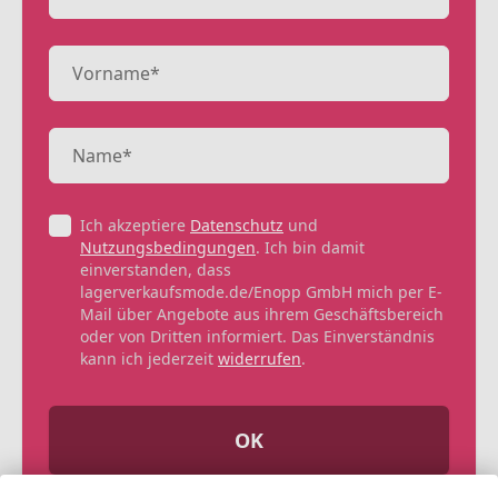
Ich akzeptiere
Datenschutz
und
Nutzungsbedingungen
. Ich bin damit
einverstanden, dass
lagerverkaufsmode.de/Enopp GmbH mich per E-
Mail über Angebote aus ihrem Geschäftsbereich
oder von Dritten informiert. Das Einverständnis
kann ich jederzeit
widerrufen
.
OK