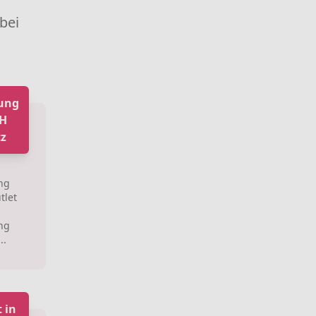
 bei
tung
bH
tz
ng
tlet
ng
..
 in