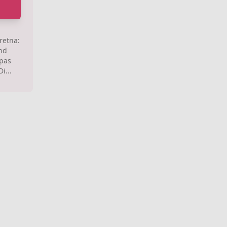
retna:
nd
pas
i...