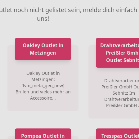
utlet noch nicht gelistet sein, melde dich einfach
uns!
Oakley Outlet in
Drahtverarbei
Metzingen
Preißler Gm
Outlet Sebni
Oakley Outlet in
Metzingen:
Drahtverarbeitu
[lvm_meta_geo_new]
Preißler GmbH Ou
Brillen und vieles mehr an
Sebnitz Im
Accessoire...
Drahtverarbeitu
Preißler GmbH .
Pompea Outlet in
Tresspas Outlet