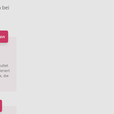
 bei
ton
e
utlet
eriert
, die