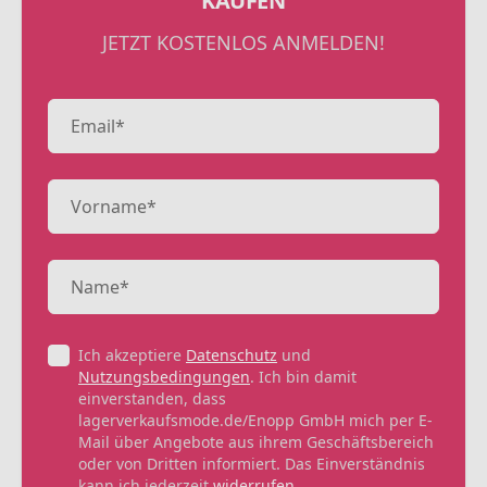
KAUFEN
JETZT KOSTENLOS ANMELDEN!
Ich akzeptiere
Datenschutz
und
Nutzungsbedingungen
. Ich bin damit
einverstanden, dass
lagerverkaufsmode.de/Enopp GmbH mich per E-
Mail über Angebote aus ihrem Geschäftsbereich
oder von Dritten informiert. Das Einverständnis
kann ich jederzeit
widerrufen
.