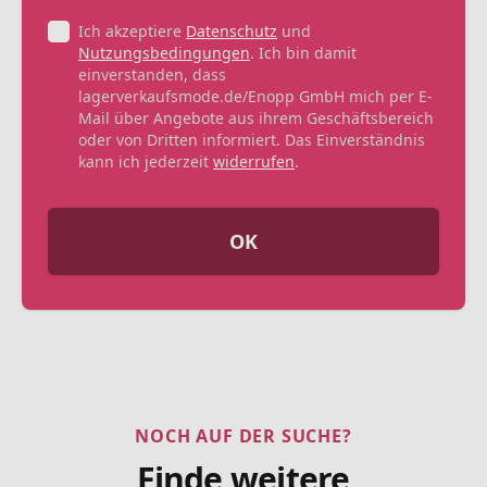
Ich akzeptiere
Datenschutz
und
Nutzungsbedingungen
. Ich bin damit
einverstanden, dass
lagerverkaufsmode.de/Enopp GmbH mich per E-
Mail über Angebote aus ihrem Geschäftsbereich
oder von Dritten informiert. Das Einverständnis
kann ich jederzeit
widerrufen
.
OK
NOCH AUF DER SUCHE?
Finde weitere