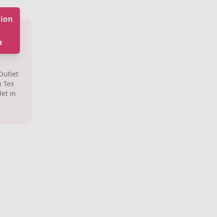
hion
a
Outlet
m Tex
et in