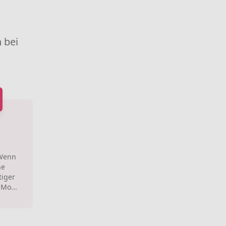
 bei
 Wenn
he
tiger
Mo...