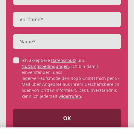
Ich akzeptiere
Datenschutz
und
Nutzungsbedingungen
. Ich bin damit
einverstanden, dass
lagerverkaufsmode.de/Enopp GmbH mich per E-
Mail über Angebote aus ihrem Geschäftsbereich
oder von Dritten informiert. Das Einverständnis
kann ich jederzeit
widerrufen
.
OK