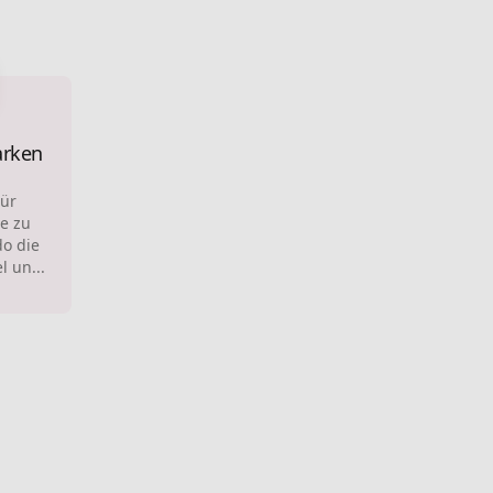
rken
ür
e zu
o die
 un...