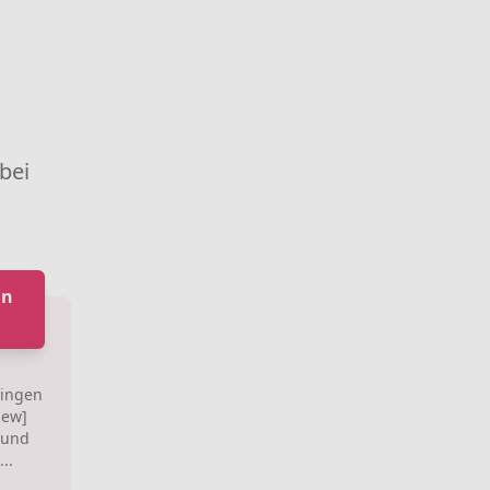
 bei
in
zingen
new]
 und
..