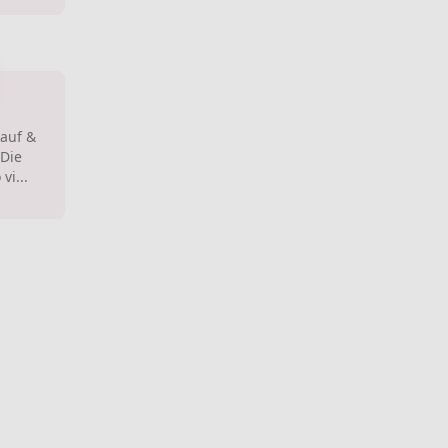
kauf &
 Die
vi...