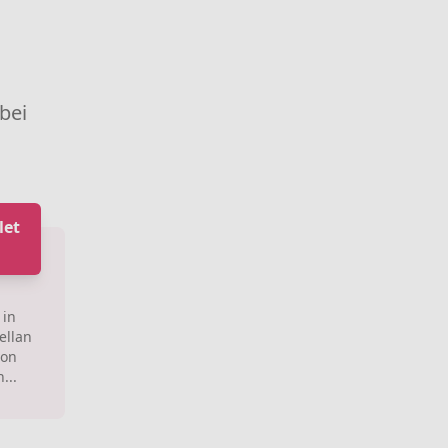
 bei
let
 in
ellan
von
...