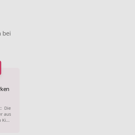
 bei
rken
t: Die
er aus
 Ki...