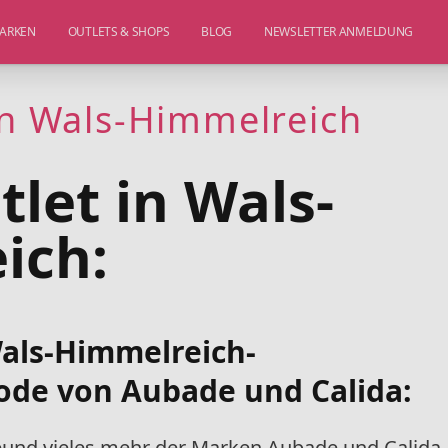
ARKEN
OUTLETS & SHOPS
BLOG
NEWSLETTER ANMELDUNG
in Wals-Himmelreich
tlet in Wals-
ich:
Wals-Himmelreich-
ode von Aubade und Calida:
e
und vieles mehr
der Marken Aubade und Calida
,