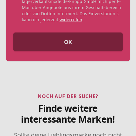
lagerverkaufsmode.de/Enopp GmbH mich per E-
Mail über Angebote aus ihrem Geschäftsbereich
oder von Dritten informiert. Das Einverständnis
kann ich jederzeit
widerrufen
.
OK
NOCH AUF DER SUCHE?
Finde weitere
interessante Marken!
Sollte deine Lieblingsmarke noch nicht