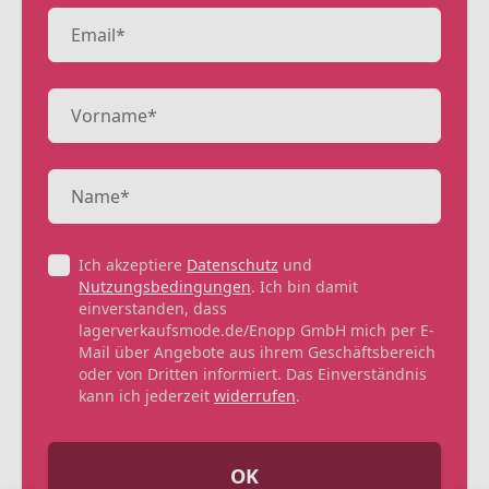
Ich akzeptiere
Datenschutz
und
Nutzungsbedingungen
. Ich bin damit
einverstanden, dass
lagerverkaufsmode.de/Enopp GmbH mich per E-
Mail über Angebote aus ihrem Geschäftsbereich
oder von Dritten informiert. Das Einverständnis
kann ich jederzeit
widerrufen
.
OK