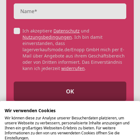
Ich akzeptiere
Datenschutz
und
Nutzungsbedingungen
. Ich bin damit
einverstanden, dass
lagerverkaufsmode.de/Enopp GmbH mich per E-
Mail über Angebote aus ihrem Geschäftsbereich
oder von Dritten informiert. Das Einverständnis
kann ich jederzeit
widerrufen
.
OK
Wir verwenden Cookies
Wir können diese zur Analyse unserer Besucherdaten platzieren, um
unsere Webseite zu verbessern, personalisierte Inhalte anzuzeigen und
Ihnen ein großartiges Webseiten-Erlebnis zu bieten. Für weitere
Informationen zu den von uns verwendeten Cookies öffnen Sie die
Einstellungen.