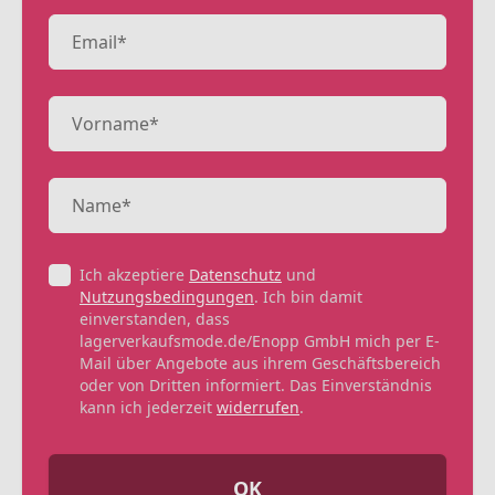
Ich akzeptiere
Datenschutz
und
Nutzungsbedingungen
. Ich bin damit
einverstanden, dass
lagerverkaufsmode.de/Enopp GmbH mich per E-
Mail über Angebote aus ihrem Geschäftsbereich
oder von Dritten informiert. Das Einverständnis
kann ich jederzeit
widerrufen
.
OK