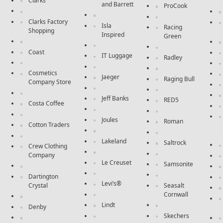
Clarks
and Barrett
ProCook
Clarks Factory
Isla
Racing
Shopping
Inspired
Green
Coast
IT Luggage
Radley
Cosmetics
Jaeger
Raging Bull
Company Store
Jeff Banks
RED5
Costa Coffee
Joules
Roman
Cotton Traders
Lakeland
Saltrock
Crew Clothing
Company
Le Creuset
Samsonite
Dartington
Levi’s®
Crystal
Seasalt
Cornwall
Lindt
Denby
Skechers