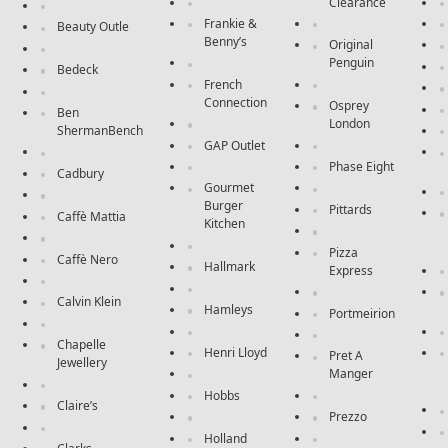
Clearance
Frankie &
Beauty Outle
Benny’s
Original
Penguin
Bedeck
French
Connection
Osprey
Ben
London
ShermanBench
GAP Outlet
Phase Eight
Cadbury
Gourmet
Burger
Pittards
Caffè Mattia
Kitchen
Pizza
Caffè Nero
Hallmark
Express
Calvin Klein
Hamleys
Portmeirion
Chapelle
Henri Lloyd
Pret A
Jewellery
Manger
Hobbs
Claire’s
Prezzo
Holland