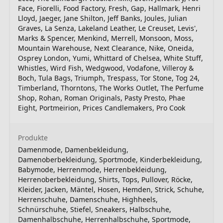
Face, Fiorelli, Food Factory, Fresh, Gap, Hallmark, Henri
Lloyd, Jaeger, Jane Shilton, Jeff Banks, Joules, Julian
Graves, La Senza, Lakeland Leather, Le Creuset, Levis',
Marks & Spencer, Menkind, Merrell, Monsoon, Moss,
Mountain Warehouse, Next Clearance, Nike, Oneida,
Osprey London, Yumi, Whittard of Chelsea, White Stuff,
Whistles, Wird Fish, Wedgwood, Vodafone, Villeroy &
Boch, Tula Bags, Triumph, Trespass, Tor Stone, Tog 24,
Timberland, Thorntons, The Works Outlet, The Perfume
Shop, Rohan, Roman Originals, Pasty Presto, Phae
Eight, Portmeirion, Prices Candlemakers, Pro Cook
Produkte
Damenmode, Damenbekleidung,
Damenoberbekleidung, Sportmode, Kinderbekleidung,
Babymode, Herrenmode, Herrenbekleidung,
Herrenoberbekleidung, Shirts, Tops, Pullover, Röcke,
Kleider, Jacken, Mäntel, Hosen, Hemden, Strick, Schuhe,
Herrenschuhe, Damenschuhe, Highheels,
Schnürschuhe, Stiefel, Sneakers, Halbschuhe,
Damenhalbschuhe, Herrenhalbschuhe, Sportmode,