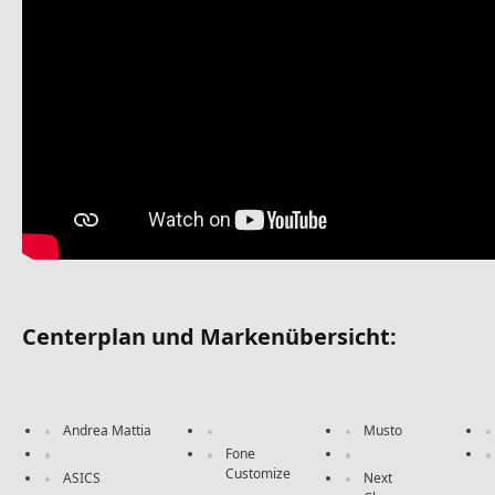
Centerplan und Markenübersicht:
Andrea Mattia
Musto
Fone
Customize
ASICS
Next