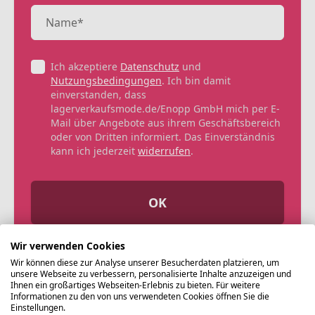
Ich akzeptiere
Datenschutz
und
Nutzungsbedingungen
. Ich bin damit
einverstanden, dass
lagerverkaufsmode.de/Enopp GmbH mich per E-
Mail über Angebote aus ihrem Geschäftsbereich
oder von Dritten informiert. Das Einverständnis
kann ich jederzeit
widerrufen
.
OK
Wir verwenden Cookies
Wir können diese zur Analyse unserer Besucherdaten platzieren, um
unsere Webseite zu verbessern, personalisierte Inhalte anzuzeigen und
Ihnen ein großartiges Webseiten-Erlebnis zu bieten. Für weitere
Informationen zu den von uns verwendeten Cookies öffnen Sie die
Einstellungen.