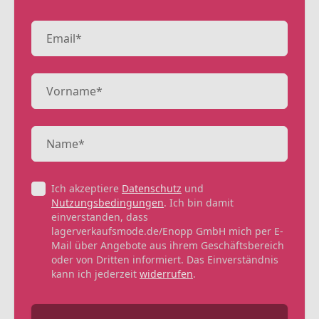
Ich akzeptiere
Datenschutz
und
Nutzungsbedingungen
. Ich bin damit
einverstanden, dass
lagerverkaufsmode.de/Enopp GmbH mich per E-
Mail über Angebote aus ihrem Geschäftsbereich
oder von Dritten informiert. Das Einverständnis
kann ich jederzeit
widerrufen
.