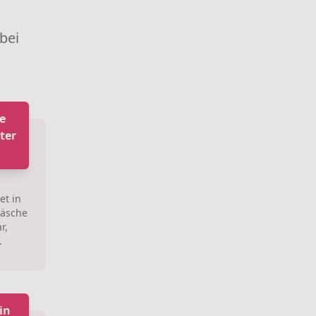
 bei
e
ter
et in
Wäsche
r,
.
in