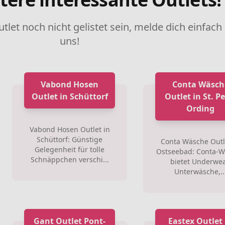
utlet noch nicht gelistet sein, melde dich einfach
uns!
Vabond Hosen
Conta Wäsch
Outlet in Schüttorf
Outlet in St. Pe
Ording
Vabond Hosen Outlet in
Schüttorf: Günstige
Conta Wäsche Outl
Gelegenheit für tolle
Ostseebad: Conta-
Schnäppchen verschi...
bietet Underwea
Unterwäsche,..
Gant Outlet Pont-
Eastex Outlet 