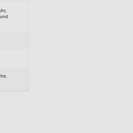
Uhr,
 und
uhe,