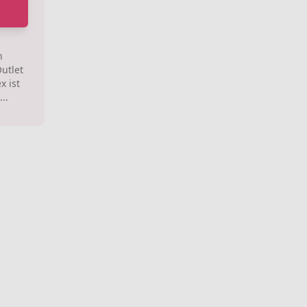
n
utlet
x ist
...