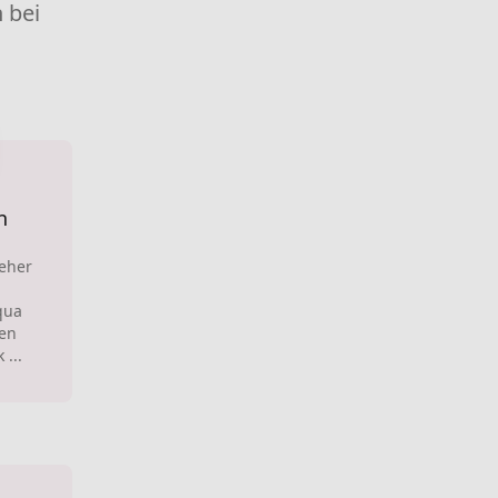
 bei
n
 eher
qua
nen
 ...