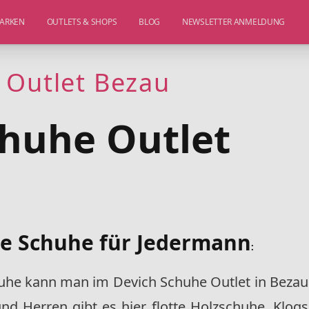
ARKEN
OUTLETS & SHOPS
BLOG
NEWSLETTER ANMELDUNG
 Outlet Bezau
chuhe Outlet
e Schuhe für Jedermann
:
he kann man im Devich Schuhe Outlet in Bezau
nd Herren gibt es hier flotte Holzschuhe, Klogs