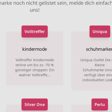
marke noch nicht gelistet sein, melde dich einfach
uns!
Volltreffer
Uniqua
kindermode
schuhmarke
Volltreffer Kindermode
Uniqua Outlet Die
online um bis zu -70 %
kleine
günstiger shoppen: Ein
Schuhmarke Uni
wahrer Volltreffe...
verfügt über ei
individuellen Look
Silver One
Perlu