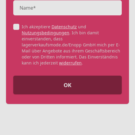
Ich akzeptiere
Datenschutz
und
Nutzungsbedingungen
. Ich bin damit
einverstanden, dass
lagerverkaufsmode.de/Enopp GmbH mich per E-
Mail über Angebote aus ihrem Geschäftsbereich
oder von Dritten informiert. Das Einverständnis
kann ich jederzeit
widerrufen
.
OK