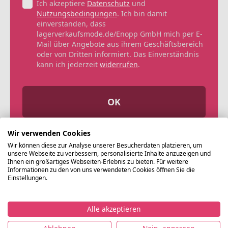
Ich akzeptiere
Datenschutz
und
Nutzungsbedingungen
. Ich bin damit
einverstanden, dass
lagerverkaufsmode.de/Enopp GmbH mich per E-
Mail über Angebote aus ihrem Geschäftsbereich
oder von Dritten informiert. Das Einverständnis
kann ich jederzeit
widerrufen
.
OK
Wir verwenden Cookies
Wir können diese zur Analyse unserer Besucherdaten platzieren, um
unsere Webseite zu verbessern, personalisierte Inhalte anzuzeigen und
Ihnen ein großartiges Webseiten-Erlebnis zu bieten. Für weitere
Informationen zu den von uns verwendeten Cookies öffnen Sie die
Einstellungen.
Alle akzeptieren
©