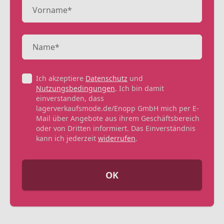
Ich akzeptiere
Datenschutz
und
Nutzungsbedingungen
. Ich bin damit
einverstanden, dass
lagerverkaufsmode.de/Enopp GmbH mich per E-
Mail über Angebote aus ihrem Geschäftsbereich
oder von Dritten informiert. Das Einverständnis
kann ich jederzeit
widerrufen
.
OK