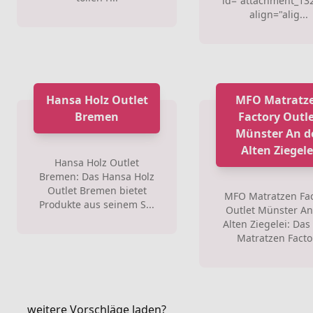
id="attachment_13
align="alig...
Hansa Holz Outlet
MFO Matratz
Bremen
Factory Outl
Münster An d
Alten Ziegele
Hansa Holz Outlet
Bremen: Das Hansa Holz
Outlet Bremen bietet
MFO Matratzen Fac
Produkte aus seinem S...
Outlet Münster An
Alten Ziegelei: Da
Matratzen Facto.
weitere Vorschläge laden?