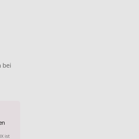
 bei
en
X ist