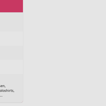
sen,
oloshirts,
..