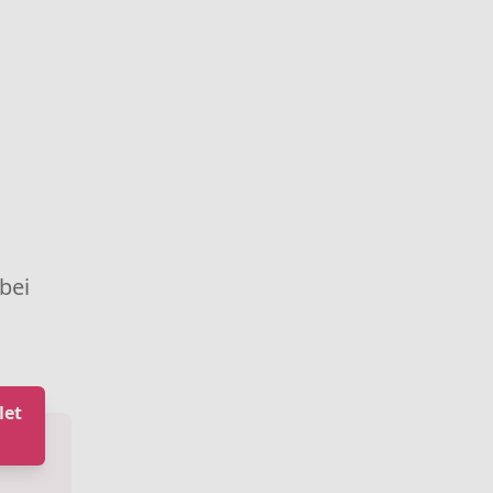
 bei
let