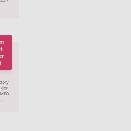
2034"
en
et
er
i
tory
 der
s MFO
..