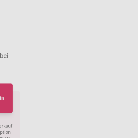
 bei
i
in
d
erkauf
aption