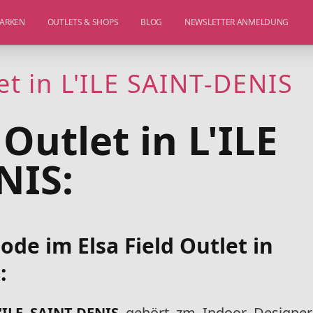
ARKEN
OUTLETS & SHOPS
BLOG
NEWSLETTER ANMELDUNG
let in L'ILE SAINT-DENIS
 Outlet in L'ILE
NIS:
e im Elsa Field Outlet in
:
L'ILE SAINT-DENIS
gehört zm Indoor Designer