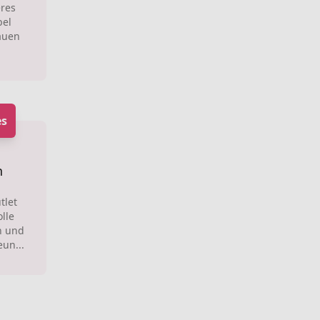
res
bel
auen
s
n
tlet
lle
n und
un...