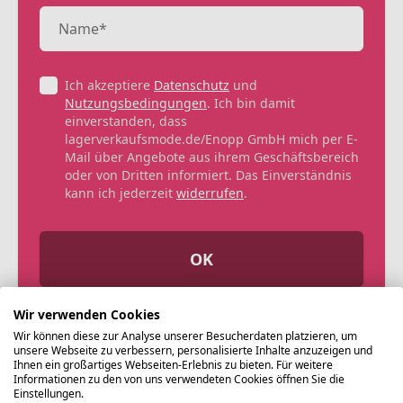
Ich akzeptiere
Datenschutz
und
Nutzungsbedingungen
. Ich bin damit
einverstanden, dass
lagerverkaufsmode.de/Enopp GmbH mich per E-
Mail über Angebote aus ihrem Geschäftsbereich
oder von Dritten informiert. Das Einverständnis
kann ich jederzeit
widerrufen
.
OK
Wir verwenden Cookies
Wir können diese zur Analyse unserer Besucherdaten platzieren, um
unsere Webseite zu verbessern, personalisierte Inhalte anzuzeigen und
Ihnen ein großartiges Webseiten-Erlebnis zu bieten. Für weitere
Informationen zu den von uns verwendeten Cookies öffnen Sie die
Einstellungen.