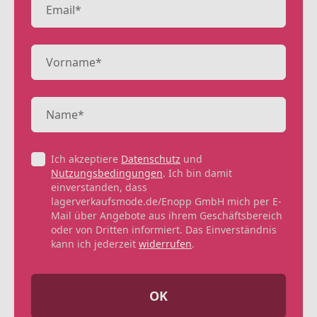
Ich akzeptiere
Datenschutz
und
Nutzungsbedingungen
. Ich bin damit
einverstanden, dass
lagerverkaufsmode.de/Enopp GmbH mich per E-
Mail über Angebote aus ihrem Geschäftsbereich
oder von Dritten informiert. Das Einverständnis
kann ich jederzeit
widerrufen
.
OK