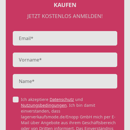
KAUFEN
JETZT KOSTENLOS ANMELDEN!
Ich akzeptiere
Datenschutz
und
Nutzungsbedingungen
. Ich bin damit
einverstanden, dass
lagerverkaufsmode.de/Enopp GmbH mich per E-
Mail über Angebote aus ihrem Geschäftsbereich
oder von Dritten informiert. Das Einverständnis