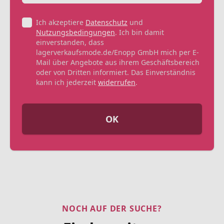
Ich akzeptiere
Datenschutz
und
Nutzungsbedingungen
. Ich bin damit
einverstanden, dass
lagerverkaufsmode.de/Enopp GmbH mich per E-
Mail über Angebote aus ihrem Geschäftsbereich
oder von Dritten informiert. Das Einverständnis
kann ich jederzeit
widerrufen
.
OK
NOCH AUF DER SUCHE?