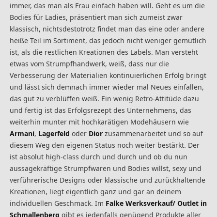
immer, das man als Frau einfach haben will. Geht es um die
Bodies für Ladies, präsentiert man sich zumeist zwar
klassisch, nichtsdestotrotz findet man das eine oder andere
heiße Teil im Sortiment, das jedoch nicht weniger gemütlich
ist, als die restlichen Kreationen des Labels. Man versteht
etwas vom Strumpfhandwerk, weiß, dass nur die
Verbesserung der Materialien kontinuierlichen Erfolg bringt
und lässt sich demnach immer wieder mal Neues einfallen,
das gut zu verblüffen weiß. Ein wenig Retro-Attitüde dazu
und fertig ist das Erfolgsrezept des Unternehmens, das
weiterhin munter mit hochkarätigen Modehäusern wie
Armani
,
Lagerfeld
oder
Dior
zusammenarbeitet und so auf
diesem Weg den eigenen Status noch weiter bestärkt. Der
ist absolut high-class durch und durch und ob du nun
aussagekräftige Strumpfwaren und Bodies willst, sexy und
verführerische Designs oder klassische und zurückhaltende
Kreationen, liegt eigentlich ganz und gar an deinem
individuellen Geschmack. Im
Falke Werksverkauf/ Outlet in
Schmallenberg
gibt es jedenfalls genügend Produkte aller