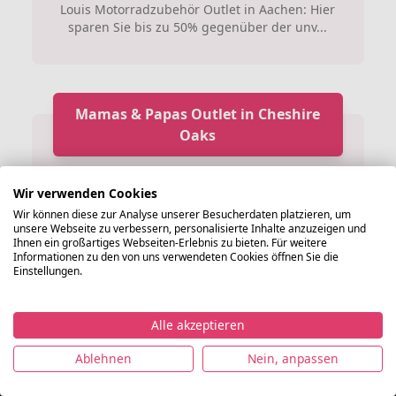
Louis Motorradzubehör Outlet in Aachen: Hier
sparen Sie bis zu 50% gegenüber der unv...
Mamas & Papas Outlet in Cheshire
Oaks
Mamas & Papas Outlet in Cheshire Oaks:
Wir verwenden Cookies
Mamas & Papas Outlet in Cheshire Oaks...
Wir können diese zur Analyse unserer Besucherdaten platzieren, um
unsere Webseite zu verbessern, personalisierte Inhalte anzuzeigen und
Ihnen ein großartiges Webseiten-Erlebnis zu bieten. Für weitere
Informationen zu den von uns verwendeten Cookies öffnen Sie die
Einstellungen.
Marzotto Factory Store Cosenzia
Alle akzeptieren
©
Im Marzotto Factory Store Cosenzia edle
Ablehnen
Nein, anpassen
Lagerverkaufsmode.de
Impressum
Datenschutz
Nutzungsbedingungen
AG
Designermode günstiger kaufen: Marzotto ist
2021
ei...