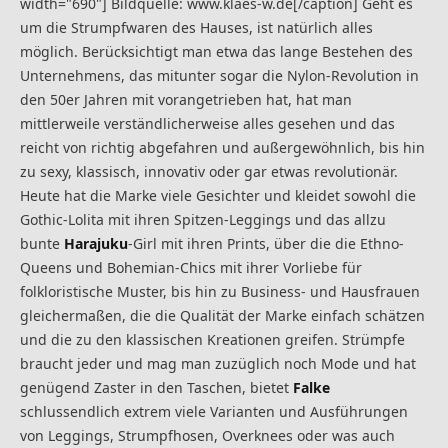
width="690"] Bildquelle: www.klaes-w.de[/caption] Geht es
um die Strumpfwaren des Hauses, ist natürlich alles
möglich. Berücksichtigt man etwa das lange Bestehen des
Unternehmens, das mitunter sogar die Nylon-Revolution in
den 50er Jahren mit vorangetrieben hat, hat man
mittlerweile verständlicherweise alles gesehen und das
reicht von richtig abgefahren und außergewöhnlich, bis hin
zu sexy, klassisch, innovativ oder gar etwas revolutionär.
Heute hat die Marke viele Gesichter und kleidet sowohl die
Gothic-Lolita mit ihren Spitzen-Leggings und das allzu
bunte
Harajuku
-Girl mit ihren Prints, über die die Ethno-
Queens und Bohemian-Chics mit ihrer Vorliebe für
folkloristische Muster, bis hin zu Business- und Hausfrauen
gleichermaßen, die die Qualität der Marke einfach schätzen
und die zu den klassischen Kreationen greifen. Strümpfe
braucht jeder und mag man zuzüglich noch Mode und hat
genügend Zaster in den Taschen, bietet
Falke
schlussendlich extrem viele Varianten und Ausführungen
von Leggings, Strumpfhosen, Overknees oder was auch