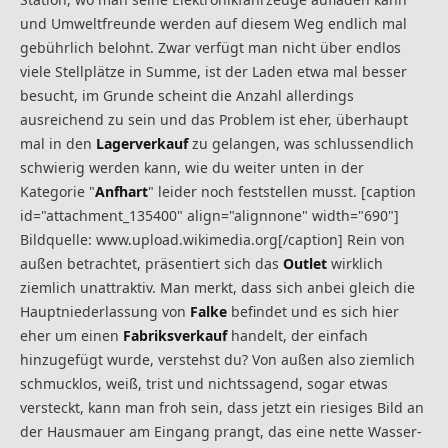
und Umweltfreunde werden auf diesem Weg endlich mal
gebührlich belohnt. Zwar verfügt man nicht über endlos
viele Stellplätze in Summe, ist der Laden etwa mal besser
besucht, im Grunde scheint die Anzahl allerdings
ausreichend zu sein und das Problem ist eher, überhaupt
mal in den
Lagerverkauf
zu gelangen, was schlussendlich
schwierig werden kann, wie du weiter unten in der
Kategorie "
Anfhart
" leider noch feststellen musst. [caption
id="attachment_135400" align="alignnone" width="690"]
Bildquelle: www.upload.wikimedia.org[/caption] Rein von
außen betrachtet, präsentiert sich das
Outlet
wirklich
ziemlich unattraktiv. Man merkt, dass sich anbei gleich die
Hauptniederlassung von
Falke
befindet und es sich hier
eher um einen
Fabriksverkauf
handelt, der einfach
hinzugefügt wurde, verstehst du? Von außen also ziemlich
schmucklos, weiß, trist und nichtssagend, sogar etwas
versteckt, kann man froh sein, dass jetzt ein riesiges Bild an
der Hausmauer am Eingang prangt, das eine nette Wasser-