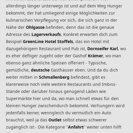
allerdings länger unterwegs ist und auf dem Weg Hunger
bekommt, der hat umliegend einige Möglichkeiten zur
kulinarischen Verpflegung vor sich, die sich ganz in der
Nähe der
Ohlgasse
befinden, denn das ist die genaue
Adresse des
Lagerverkaufs.
Konkret erwarten dich zum
Beispiel
GreenLine Hotel Stoffels
, das ein Hotel mit
dazugehörigem Restaurant und Pub ist,
Dornseifer Karl
, wo
es eher deftiger zugeht oder der Gashof
Krämer
, wo man
ebenso ganz ähnliche Speisen offeriert - Typische,
gemütliche,
deutsche
Gasthäuser eben. Und da du dich
weiter mitten in
Schmallenberg
befindest, gibt es
klarerweise noch viele weitere Restaurants und Imbiss-
Stände oder darüber hinaus genügend Läden wie
Supermärkte hier und da, wo man schnell etwas für den
kleinen Hunger zwischendurch bekommt. Verhungern wird
jedenfalls keiner, wenngleich du vermutlich ein Auto
brauchst, weil ja das
Outlet
selbst etwas schwerer
zugänglich ist - Die Kategorie "
Anfahrt
" weiter unten hilft