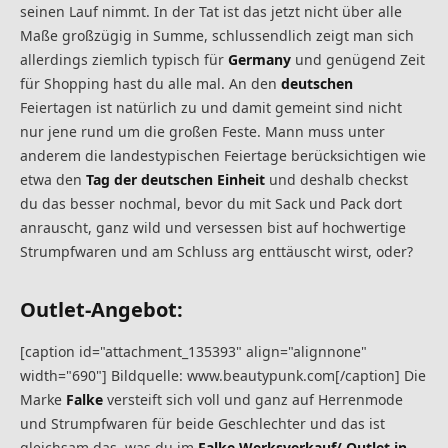
seinen Lauf nimmt. In der Tat ist das jetzt nicht über alle
Maße großzügig in Summe, schlussendlich zeigt man sich
allerdings ziemlich typisch für
Germany
und genügend Zeit
für Shopping hast du alle mal. An den
deutschen
Feiertagen ist natürlich zu und damit gemeint sind nicht
nur jene rund um die großen Feste. Mann muss unter
anderem die landestypischen Feiertage berücksichtigen wie
etwa den
Tag der deutschen Einheit
und deshalb checkst
du das besser nochmal, bevor du mit Sack und Pack dort
anrauscht, ganz wild und versessen bist auf hochwertige
Strumpfwaren und am Schluss arg enttäuscht wirst, oder?
Outlet-Angebot:
[caption id="attachment_135393" align="alignnone"
width="690"] Bildquelle: www.beautypunk.com[/caption] Die
Marke
Falke
versteift sich voll und ganz auf Herrenmode
und Strumpfwaren für beide Geschlechter und das ist
gleichsam das, was du im
Falke Werksverkauf/ Outlet in