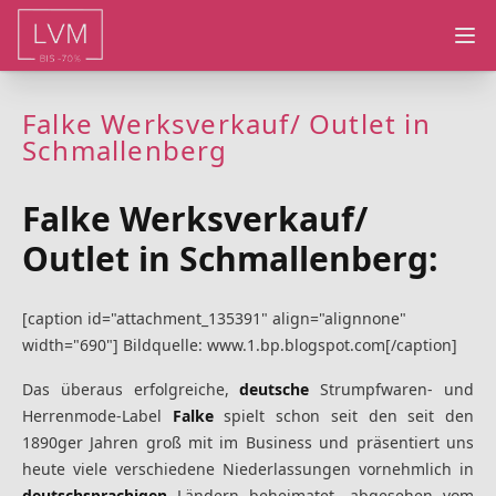
Ope
Falke Werksverkauf/ Outlet in
Schmallenberg
Falke Werksverkauf/
Outlet in Schmallenberg:
[caption id="attachment_135391" align="alignnone"
width="690"] Bildquelle: www.1.bp.blogspot.com[/caption]
Das überaus erfolgreiche,
deutsche
Strumpfwaren- und
Herrenmode-Label
Falke
spielt schon seit den seit den
1890ger Jahren groß mit im Business und präsentiert uns
heute viele verschiedene Niederlassungen vornehmlich in
deutschsprachigen
Ländern beheimatet, abgesehen vom