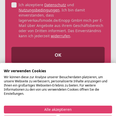
Ich akzeptiere
Datenschutz
und
Nutzungsbedingungen
. Ich bin damit
einverstanden, dass
lagerverkaufsmode.de/Enopp GmbH mich per E-
Mail über Angebote aus ihrem Geschäftsbereich
oder von Dritten informiert. Das Einverständnis
kann ich jederzeit
widerrufen
.
OK
Wir verwenden Cookies
Wir können diese zur Analyse unserer Besucherdaten platzieren, um
unsere Webseite zu verbessern, personalisierte Inhalte anzuzeigen und
Ihnen ein großartiges Webseiten-Erlebnis zu bieten. Für weitere
Informationen zu den von uns verwendeten Cookies öffnen Sie die
Einstellungen.
Alle akzeptieren