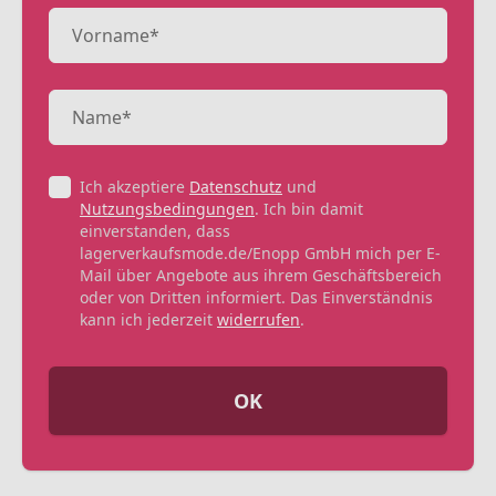
Ich akzeptiere
Datenschutz
und
Nutzungsbedingungen
. Ich bin damit
einverstanden, dass
lagerverkaufsmode.de/Enopp GmbH mich per E-
Mail über Angebote aus ihrem Geschäftsbereich
oder von Dritten informiert. Das Einverständnis
kann ich jederzeit
widerrufen
.
OK