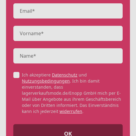
Ich akzeptiere
Datenschutz
und
Nutzungsbedingungen
. Ich bin damit
einverstanden, dass
lagerverkaufsmode.de/Enopp GmbH mich per E-
Mail über Angebote aus ihrem Geschäftsbereich
oder von Dritten informiert. Das Einverständnis
kann ich jederzeit
widerrufen
.
OK