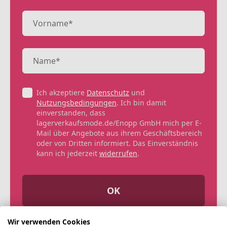
Ich akzeptiere
Datenschutz
und
Nutzungsbedingungen
. Ich bin damit
einverstanden, dass
lagerverkaufsmode.de/Enopp GmbH mich per E-
Mail über Angebote aus ihrem Geschäftsbereich
oder von Dritten informiert. Das Einverständnis
kann ich jederzeit
widerrufen
.
OK
Wir verwenden Cookies