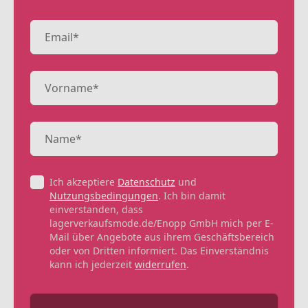
Ich akzeptiere
Datenschutz
und
Nutzungsbedingungen
. Ich bin damit
einverstanden, dass
lagerverkaufsmode.de/Enopp GmbH mich per E-
Mail über Angebote aus ihrem Geschäftsbereich
oder von Dritten informiert. Das Einverständnis
kann ich jederzeit
widerrufen
.