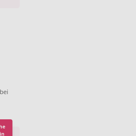
 bei
he
in