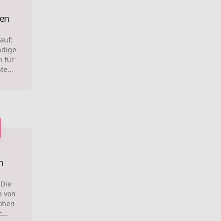
en
auf:
ndige
 für
e...
n
 Die
n von
hohen
...