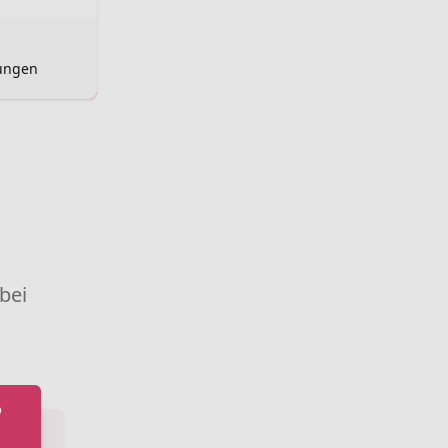
tungen
 bei
o