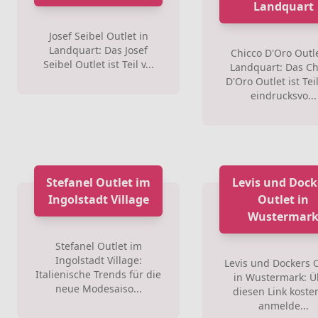
Landquart
Josef Seibel Outlet in
Landquart: Das Josef
Chicco D'Oro Outle
Seibel Outlet ist Teil v...
Landquart: Das Ch
D'Oro Outlet ist Tei
eindrucksvo...
Stefanel Outlet im
Levis und Dock
Ingolstadt Village
Outlet in
Wustermar
Stefanel Outlet im
Ingolstadt Village:
Levis und Dockers O
Italienische Trends für die
in Wustermark: Ü
neue Modesaiso...
diesen Link koste
anmelde...