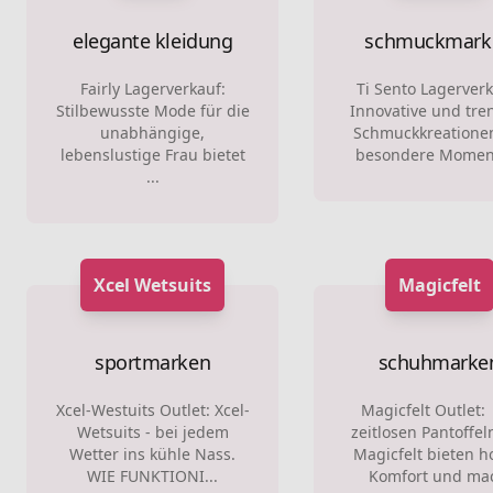
elegante kleidung
schmuckmark
Fairly Lagerverkauf:
Ti Sento Lagerverk
Stilbewusste Mode für die
Innovative und tre
unabhängige,
Schmuckkreationen
lebenslustige Frau bietet
besondere Moment
...
Xcel Wetsuits
Magicfelt
sportmarken
schuhmarke
Xcel-Westuits Outlet: Xcel-
Magicfelt Outlet:
Wetsuits - bei jedem
zeitlosen Pantoffel
Wetter ins kühle Nass.
Magicfelt bieten 
WIE FUNKTIONI...
Komfort und mac