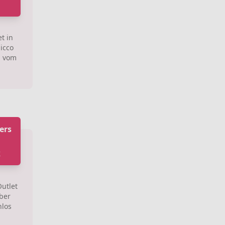
t in
icco
l vom
ers
k
utlet
ber
nlos