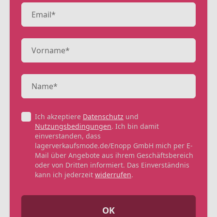
Ich akzeptiere
Datenschutz
und
Nutzungsbedingungen
. Ich bin damit
einverstanden, dass
lagerverkaufsmode.de/Enopp GmbH mich per E-
Mail über Angebote aus ihrem Geschäftsbereich
oder von Dritten informiert. Das Einverständnis
kann ich jederzeit
widerrufen
.
OK