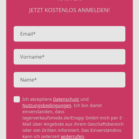
JETZT KOSTENLOS ANMELDEN!
Ich akzeptiere
Datenschutz
und
Nutzungsbedingungen
. Ich bin damit
einverstanden, dass
lagerverkaufsmode.de/Enopp GmbH mich per E-
Mail über Angebote aus ihrem Geschäftsbereich
oder von Dritten informiert. Das Einverständnis
kann ich jederzeit
widerrufen
.