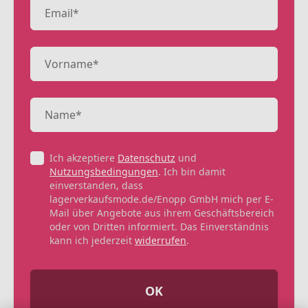
Ich akzeptiere
Datenschutz
und
Nutzungsbedingungen
. Ich bin damit
einverstanden, dass
lagerverkaufsmode.de/Enopp GmbH mich per E-
Mail über Angebote aus ihrem Geschäftsbereich
oder von Dritten informiert. Das Einverständnis
kann ich jederzeit
widerrufen
.
OK