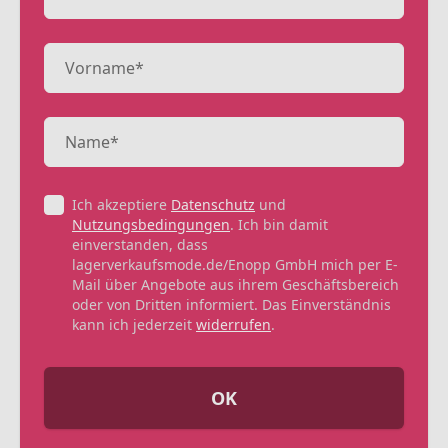
Ich akzeptiere
Datenschutz
und
Nutzungsbedingungen
. Ich bin damit
einverstanden, dass
lagerverkaufsmode.de/Enopp GmbH mich per E-
Mail über Angebote aus ihrem Geschäftsbereich
oder von Dritten informiert. Das Einverständnis
kann ich jederzeit
widerrufen
.
OK