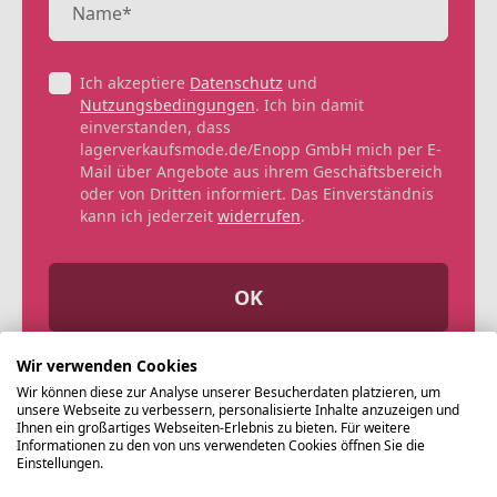
Ich akzeptiere
Datenschutz
und
Nutzungsbedingungen
. Ich bin damit
einverstanden, dass
lagerverkaufsmode.de/Enopp GmbH mich per E-
Mail über Angebote aus ihrem Geschäftsbereich
oder von Dritten informiert. Das Einverständnis
kann ich jederzeit
widerrufen
.
OK
Wir verwenden Cookies
Wir können diese zur Analyse unserer Besucherdaten platzieren, um
unsere Webseite zu verbessern, personalisierte Inhalte anzuzeigen und
Ihnen ein großartiges Webseiten-Erlebnis zu bieten. Für weitere
Informationen zu den von uns verwendeten Cookies öffnen Sie die
Einstellungen.