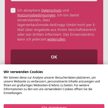
Ich akzeptiere
Datenschutz
und
Nutzungsbedingungen
. Ich bin damit
einverstanden, dass
lagerverkaufsmode.de/Enopp GmbH mich per E-
Mail über Angebote aus ihrem Geschäftsbereich
oder von Dritten informiert. Das Einverständnis
kann ich jederzeit
widerrufen
.
OK
Wir verwenden Cookies
Wir können diese zur Analyse unserer Besucherdaten platzieren, um
unsere Webseite zu verbessern, personalisierte Inhalte anzuzeigen und
Ihnen ein großartiges Webseiten-Erlebnis zu bieten. Für weitere
Informationen zu den von uns verwendeten Cookies öffnen Sie die
Einstellungen.
Alle akzeptieren