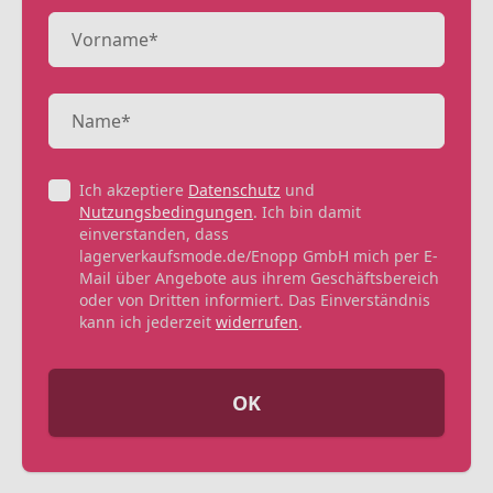
Ich akzeptiere
Datenschutz
und
Nutzungsbedingungen
. Ich bin damit
einverstanden, dass
lagerverkaufsmode.de/Enopp GmbH mich per E-
Mail über Angebote aus ihrem Geschäftsbereich
oder von Dritten informiert. Das Einverständnis
kann ich jederzeit
widerrufen
.
OK