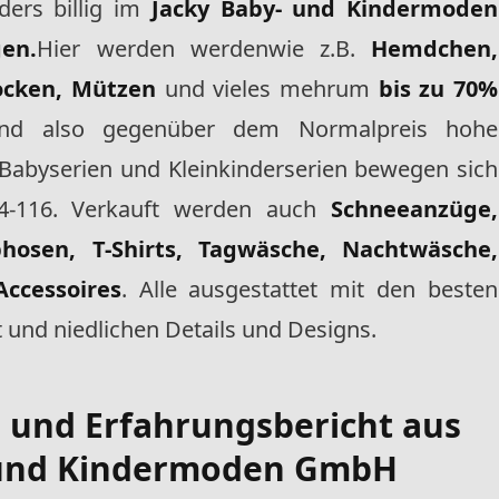
ders billig im
Jacky Baby- und Kindermoden
en.
Hier werden werden
wie z.B.
Hemdchen,
Socken, Mützen
und vieles mehr
um
bis zu 70%
sind also gegenüber dem Normalpreis hohe
Babyserien und Kleinkinderserien bewegen sich
4-116. Verkauft werden auch
Schneeanzüge,
bhosen, T-Shirts, Tagwäsche, Nachtwäsche,
Accessoires
. Alle ausgestattet mit den besten
t und niedlichen Details und Designs.
- und Erfahrungsbericht
aus
 und Kindermoden GmbH