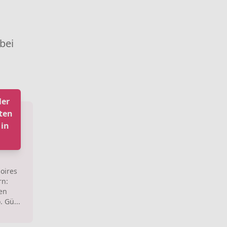
 bei
ler
ten
 in
oires
rn:
en
 Gü...