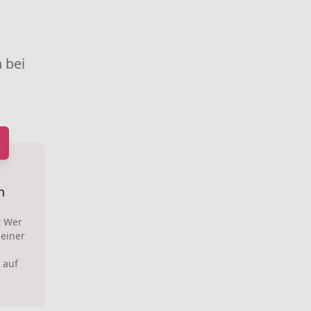
 bei
s
n
t Wer
 einer
 auf