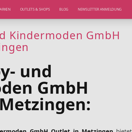
ARKEN
OUTLETS & SHOPS
BLOG
NEWSLETTER ANMELDUNG
und Kindermoden GmbH
zingen
y- und
oden GmbH
 Metzingen:
dermoden GmbH Outlet in Metzingen
bietet