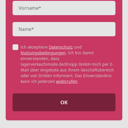
Ich akzeptiere
Datenschutz
und
Nutzungsbedingungen
. Ich bin damit
einverstanden, dass
lagerverkaufsmode.de/Enopp GmbH mich per E-
Mail über Angebote aus ihrem Geschäftsbereich
oder von Dritten informiert. Das Einverständnis
kann ich jederzeit
widerrufen
.
OK