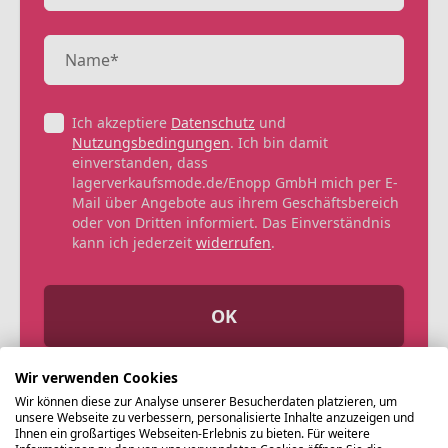
Ich akzeptiere
Datenschutz
und
Nutzungsbedingungen
. Ich bin damit
einverstanden, dass
lagerverkaufsmode.de/Enopp GmbH mich per E-
Mail über Angebote aus ihrem Geschäftsbereich
oder von Dritten informiert. Das Einverständnis
kann ich jederzeit
widerrufen
.
OK
Wir verwenden Cookies
Wir können diese zur Analyse unserer Besucherdaten platzieren, um
unsere Webseite zu verbessern, personalisierte Inhalte anzuzeigen und
Ihnen ein großartiges Webseiten-Erlebnis zu bieten. Für weitere