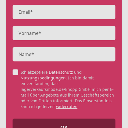
Ich akzeptiere
Datenschutz
und
Nutzungsbedingungen
. Ich bin damit
einverstanden, dass
lagerverkaufsmode.de/Enopp GmbH mich per E-
Mail über Angebote aus ihrem Geschäftsbereich
oder von Dritten informiert. Das Einverständnis
kann ich jederzeit
widerrufen
.
OK