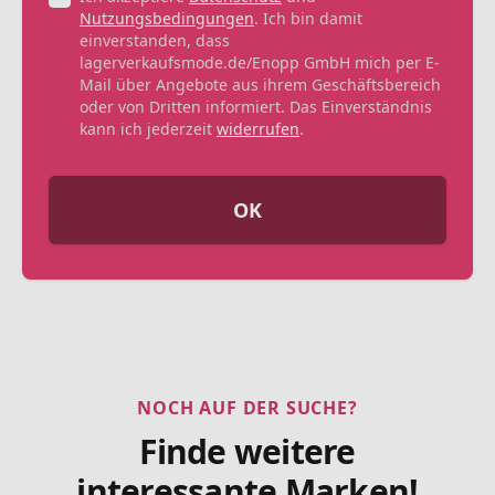
Nutzungsbedingungen
. Ich bin damit
einverstanden, dass
lagerverkaufsmode.de/Enopp GmbH mich per E-
Mail über Angebote aus ihrem Geschäftsbereich
oder von Dritten informiert. Das Einverständnis
kann ich jederzeit
widerrufen
.
OK
NOCH AUF DER SUCHE?
Finde weitere
interessante Marken!