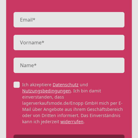
Ich akzeptiere
Datenschutz
und
Nutzungsbedingungen
. Ich bin damit
einverstanden, dass
lagerverkaufsmode.de/Enopp GmbH mich per E-
Mail über Angebote aus ihrem Geschäftsbereich
oder von Dritten informiert. Das Einverständnis
kann ich jederzeit
widerrufen
.