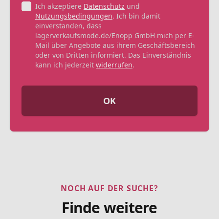
Ich akzeptiere
Datenschutz
und
Nutzungsbedingungen
. Ich bin damit
einverstanden, dass
lagerverkaufsmode.de/Enopp GmbH mich per E-
Mail über Angebote aus ihrem Geschäftsbereich
oder von Dritten informiert. Das Einverständnis
kann ich jederzeit
widerrufen
.
OK
NOCH AUF DER SUCHE?
Finde weitere