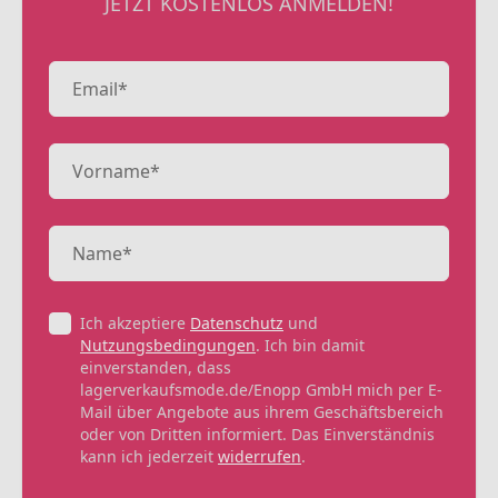
JETZT KOSTENLOS ANMELDEN!
Ich akzeptiere
Datenschutz
und
Nutzungsbedingungen
. Ich bin damit
einverstanden, dass
lagerverkaufsmode.de/Enopp GmbH mich per E-
Mail über Angebote aus ihrem Geschäftsbereich
oder von Dritten informiert. Das Einverständnis
kann ich jederzeit
widerrufen
.