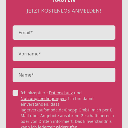
JETZT KOSTENLOS ANMELDEN!
Ich akzeptiere
Datenschutz
und
Nutzungsbedingungen
. Ich bin damit
einverstanden, dass
lagerverkaufsmode.de/Enopp GmbH mich per E-
Mail über Angebote aus ihrem Geschäftsbereich
oder von Dritten informiert. Das Einverständnis
kann ich jederzeit
widerrufen
.