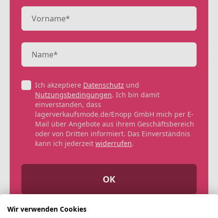
Ich akzeptiere
Datenschutz
und
Nutzungsbedingungen
. Ich bin damit
einverstanden, dass
lagerverkaufsmode.de/Enopp GmbH mich per E-
Mail über Angebote aus ihrem Geschäftsbereich
oder von Dritten informiert. Das Einverständnis
kann ich jederzeit
widerrufen
.
OK
Wir verwenden Cookies