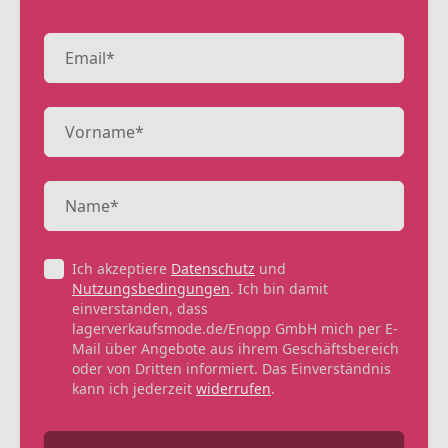
Ich akzeptiere
Datenschutz
und
Nutzungsbedingungen
. Ich bin damit
einverstanden, dass
lagerverkaufsmode.de/Enopp GmbH mich per E-
Mail über Angebote aus ihrem Geschäftsbereich
oder von Dritten informiert. Das Einverständnis
kann ich jederzeit
widerrufen
.