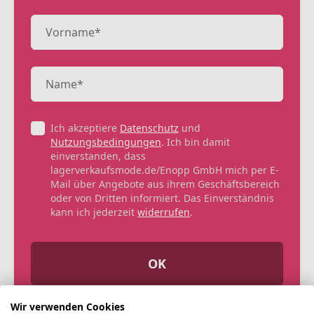
Ich akzeptiere
Datenschutz
und
Nutzungsbedingungen
. Ich bin damit
einverstanden, dass
lagerverkaufsmode.de/Enopp GmbH mich per E-
Mail über Angebote aus ihrem Geschäftsbereich
oder von Dritten informiert. Das Einverständnis
kann ich jederzeit
widerrufen
.
OK
Wir verwenden Cookies