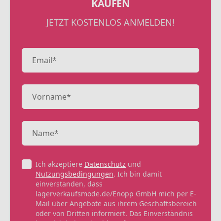
KAUFEN
JETZT KOSTENLOS ANMELDEN!
Ich akzeptiere
Datenschutz
und
Nutzungsbedingungen
. Ich bin damit
einverstanden, dass
lagerverkaufsmode.de/Enopp GmbH mich per E-
Mail über Angebote aus ihrem Geschäftsbereich
oder von Dritten informiert. Das Einverständnis