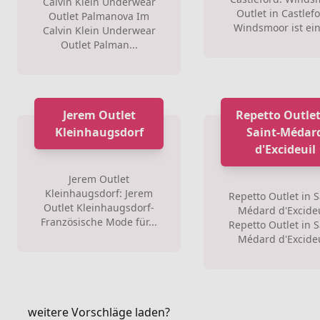
Calvin Klein Underwear
Outlet in Castlefo
Outlet Palmanova Im
Windsmoor ist ein 
Calvin Klein Underwear
Outlet Palman...
Jerem Outlet
Repetto Outlet
Kleinhaugsdorf
Saint-Médar
d'Excideuil
Jerem Outlet
Kleinhaugsdorf: Jerem
Repetto Outlet in S
Outlet Kleinhaugsdorf-
Médard d'Excideu
Französische Mode für...
Repetto Outlet in S
Médard d'Excideu
weitere Vorschläge laden?