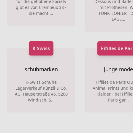
für die gehobene Society
Dessous und Bade
gibt es von Cremieux 38 -
mit Prothesen. 
sie macht ...
FUNKTIONIERT 
LAGE...
K Swiss
Fifilles de Par
schuhmarken
junge mode
K-Swiss Schuhe
Fifilles de Paris Ou
Lagerverkauf Künzli & Co.
Animal Prints und 
AG, Hauserstraße 45, 5200
Kleider - bei Fifill
Windisch, S...
Paris gar...