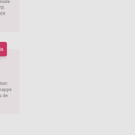
mode
WIE
DER
is
tlet:
knappe
es de