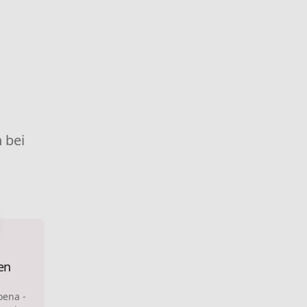
 bei
en
ena -