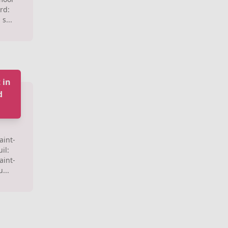
rd:
s...
 in
d
aint-
il:
aint-
...