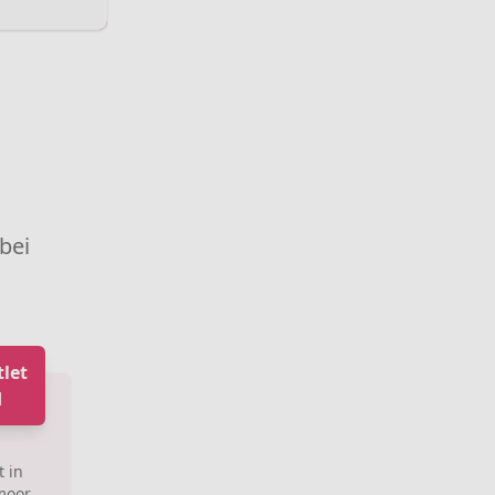
 bei
let
d
 in
moor