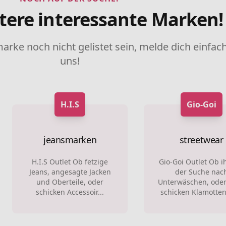
tere interessante Marken!
marke noch nicht gelistet sein, melde dich einfach
uns!
H.I.S
Gio-Goi
jeansmarken
streetwear
H.I.S Outlet Ob fetzige
Gio-Goi Outlet Ob i
Jeans, angesagte Jacken
der Suche nac
und Oberteile, oder
Unterwäschen, oder
schicken Accessoir...
schicken Klamotten 