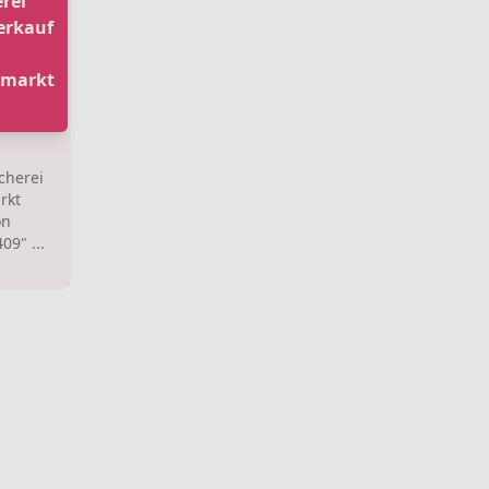
rei
erkauf
hmarkt
cherei
rkt
on
9" ...