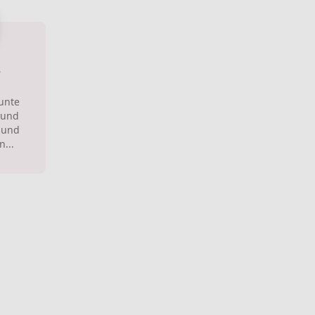
e
Bunte
 und
 und
...