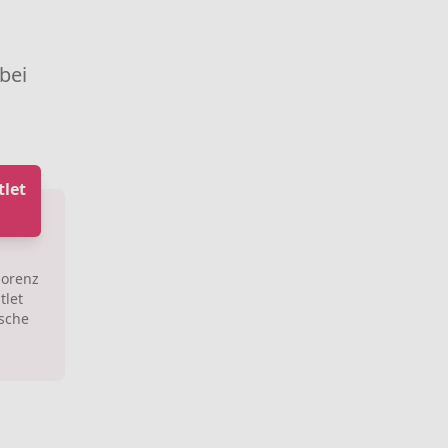
 bei
let
lorenz
tlet
ische