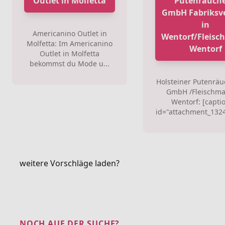
Outlet in Molfetta
Putenräuche
GmbH Fabriksv
in
Americanino Outlet in
Wentorf/Fleisc
Molfetta: Im Americanino
Wentorf
Outlet in Molfetta
bekommst du Mode u...
Holsteiner Putenräu
GmbH /Fleischma
Wentorf: [capti
id="attachment_13240
weitere Vorschläge laden?
NOCH AUF DER SUCHE?