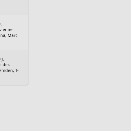
n,
ivienne
ana, Marc
g,
ider,
Hemden, T-