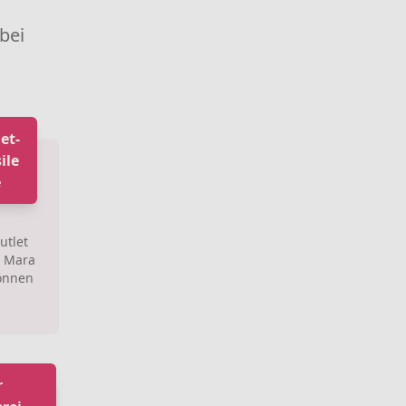
 bei
et-
ile
e
utlet
x Mara
önnen
r