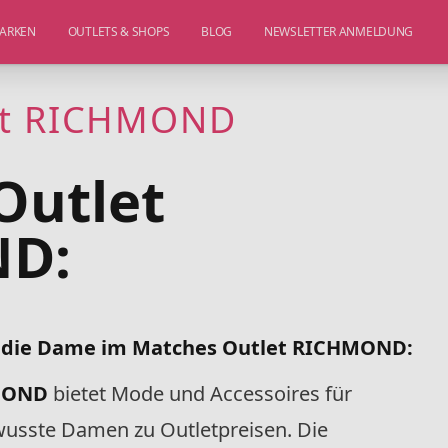
ARKEN
OUTLETS & SHOPS
BLOG
NEWSLETTER ANMELDUNG
et RICHMOND
Outlet
D:
r die Dame im Matches Outlet RICHMOND
:
HMOND
bietet Mode und Accessoires für
sste Damen zu Outletpreisen. Die