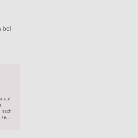
 bei
hr auf
h
 nach
se...