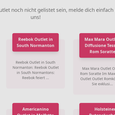
utlet noch nicht gelistet sein, melde dich einfach
uns!
Reebok Outlet in
Max Mara Outl
South Normanton
Diffusione Tess
Rom Soratt
Reebok Outlet in South
Normanton: Reebok Outlet
Max Mara Outlet O
in South Normantons:
Rom Soratte Im Ma
Reebok feiert ...
Outlet Outlet Romk
Sie exklusi...
Americanino
Holsteine