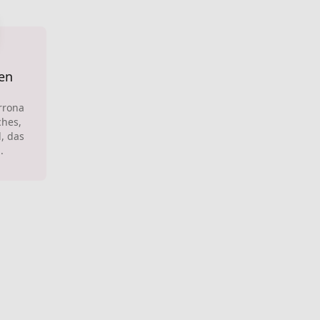
en
rrona
ches,
, das
.