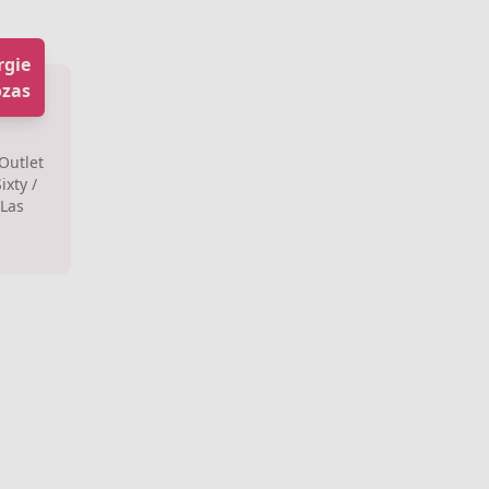
rgie
ozas
 Outlet
ixty /
 Las