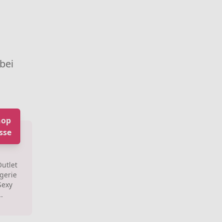
 bei
hop
sse
Outlet
gerie
Sexy
.