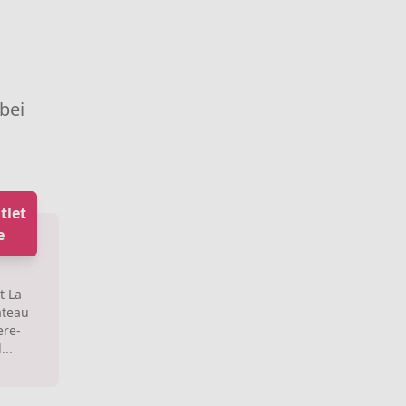
 bei
tlet
e
t La
ateau
ere-
...