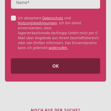
Ich akzeptiere
Datenschutz
und
Nutzungsbedingungen
. Ich bin damit
einverstanden, dass
lagerverkaufsmode.de/Enopp GmbH mich per E-
Mail über Angebote aus ihrem Geschäftsbereich
oder von Dritten informiert. Das Einverständnis
kann ich jederzeit
widerrufen
.
OK
NOCH AUF DER SUCHE?