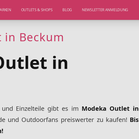
ARKEN
OUTLETS & SHOPS
BLOG
NEWSLETTER ANMELDUNG
t in Beckum
utlet in
 und Einzelteile gibt es im
Modeka Outlet in
de und Outdoorfans preiswerter zu kaufen!
Bis
h!