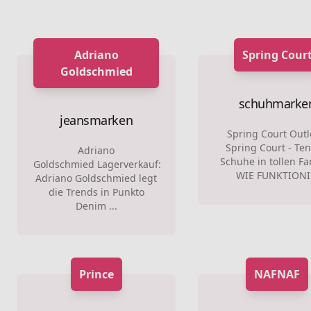
Adriano
Spring Cour
Goldschmied
schuhmarke
jeansmarken
Spring Court Out
Spring Court - Ten
Adriano
Schuhe in tollen Fa
Goldschmied Lagerverkauf:
WIE FUNKTIONI.
Adriano Goldschmied legt
die Trends in Punkto
Denim ...
Prince
NAFNAF