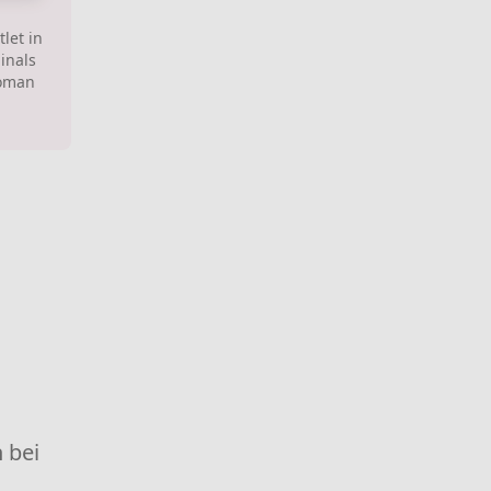
let in
inals
Roman
 bei