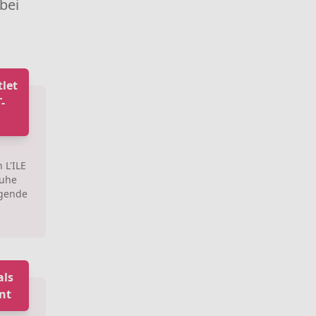
 bei
tlet
-
 L'ILE
huhe
agende
als
nt