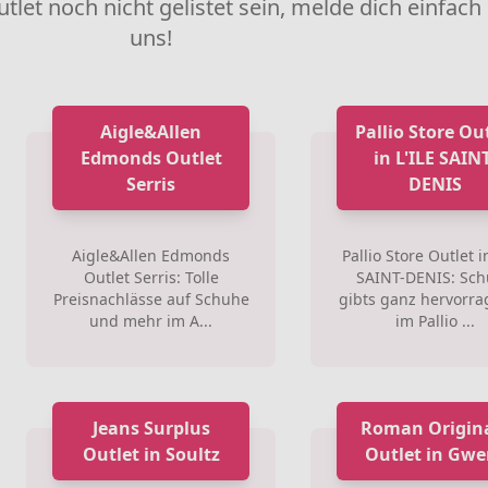
utlet noch nicht gelistet sein, melde dich einfach
uns!
Aigle&Allen
Pallio Store Ou
Edmonds Outlet
in L'ILE SAINT
Serris
DENIS
Aigle&Allen Edmonds
Pallio Store Outlet in
Outlet Serris: Tolle
SAINT-DENIS: Sc
Preisnachlässe auf Schuhe
gibts ganz hervorr
und mehr im A...
im Pallio ...
Jeans Surplus
Roman Origin
Outlet in Soultz
Outlet in Gwe