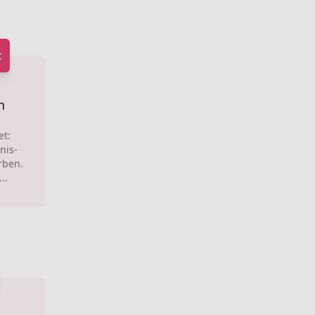
t
n
let:
nis-
rben.
..