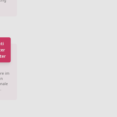
King
ti
ter
ter
ore im
in
onale
.