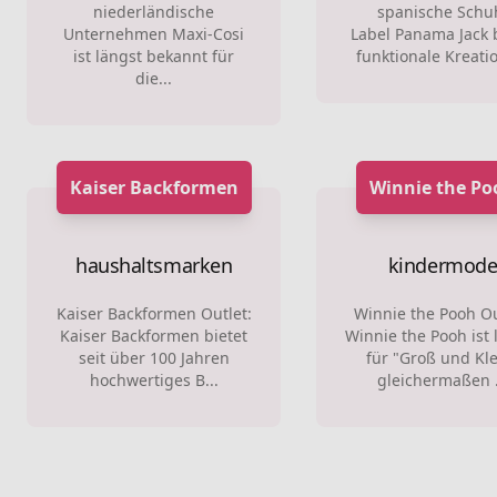
niederländische
spanische Schu
Unternehmen Maxi-Cosi
Label Panama Jack b
ist längst bekannt für
funktionale Kreatio
die...
Kaiser Backformen
Winnie the Po
haushaltsmarken
kindermod
Kaiser Backformen Outlet:
Winnie the Pooh Ou
Kaiser Backformen bietet
Winnie the Pooh ist 
seit über 100 Jahren
für "Groß und Kle
hochwertiges B...
gleichermaßen .