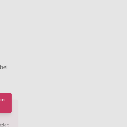
 bei
in
zlar: