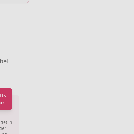
 bei
lts
ne
tlet in
 der