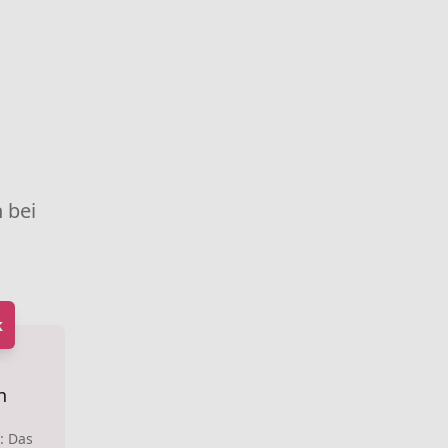
 bei
k
n
: Das