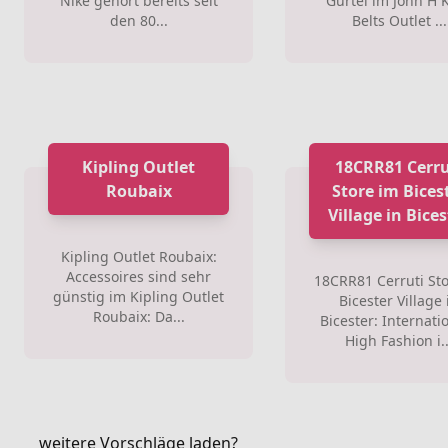
Nike gehört bereits seit
Gürtel im John H 
den 80...
Belts Outlet ...
Kipling Outlet
18CRR81 Cerru
Roubaix
Store im Bices
Village in Bices
Kipling Outlet Roubaix:
Accessoires sind sehr
18CRR81 Cerruti St
günstig im Kipling Outlet
Bicester Village 
Roubaix: Da...
Bicester: Internati
High Fashion i..
weitere Vorschläge laden?