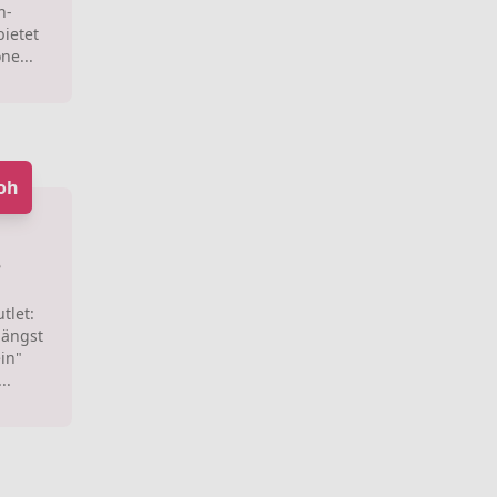
h-
ietet
ne...
oh
e
tlet:
längst
in"
..