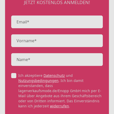
JETZT KOSTENLOS ANMELDEN!
Ich akzeptiere
Datenschutz
und
Nutzungsbedingungen
. Ich bin damit
einverstanden, dass
lagerverkaufsmode.de/Enopp GmbH mich per E-
Mail über Angebote aus ihrem Geschäftsbereich
oder von Dritten informiert. Das Einverständnis
kann ich jederzeit
widerrufen
.