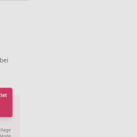
 bei
let
illage
e Mode