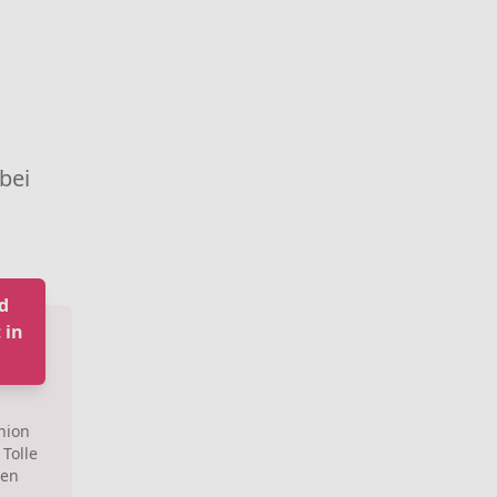
 bei
d
 in
hion
Tolle
gen