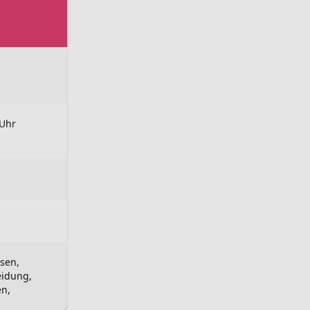
 Uhr
osen,
eidung,
en,