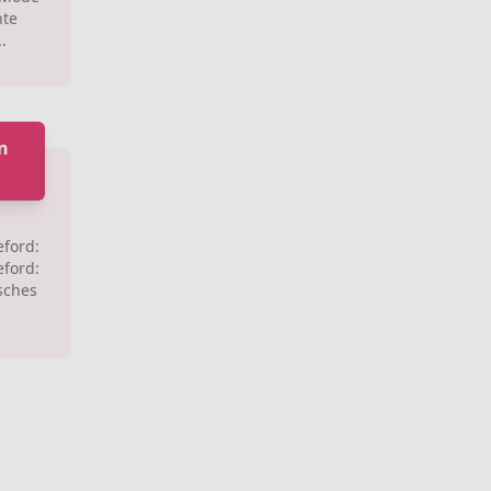
nte
.
in
eford:
eford:
isches