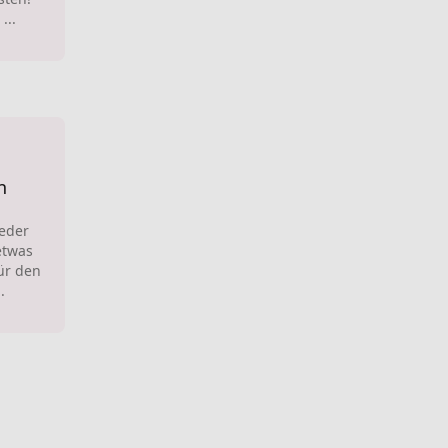
...
n
Leder
etwas
ür den
.