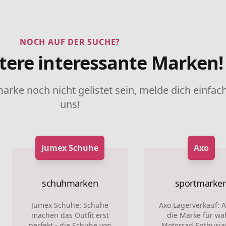
NOCH AUF DER SUCHE?
tere interessante Marken!
marke noch nicht gelistet sein, melde dich einfach
uns!
Jumex Schuhe
Axo
schuhmarken
sportmarke
Jumex Schuhe: Schuhe
Axo Lagerverkauf: A
machen das Outfit erst
die Marke für wa
perfekt - die Schuhe von
Motorrad Enthusia