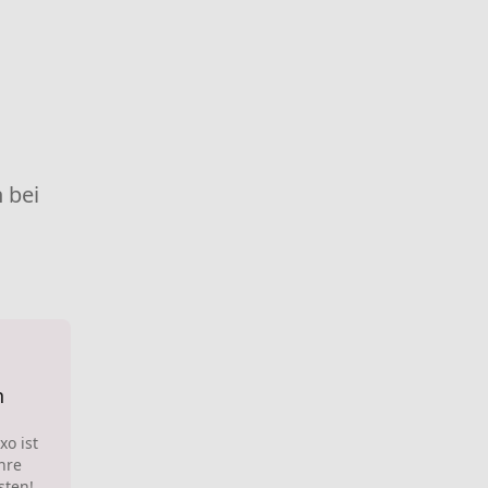
 bei
n
xo ist
hre
sten!