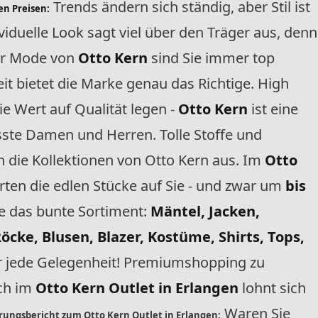
Trends ändern sich ständig, aber Stil ist
en Preisen:
ividuelle Look sagt viel über den Träger aus, denn
der Mode von
Otto Kern
sind Sie immer top
eit bietet die Marke genau das Richtige. High
die Wert auf Qualität legen -
Otto Kern
ist eine
ste Damen und Herren. Tolle Stoffe und
n die Kollektionen von Otto Kern aus. Im
Otto
ten die edlen Stücke auf Sie - und zwar um
bis
ie das bunte Sortiment:
Mäntel, Jacken,
Röcke, Blusen, Blazer, Kostüme, Shirts, Tops,
r jede Gelegenheit! Premiumshopping zu
uch im
Otto Kern Outlet in Erlangen
lohnt sich
Waren Sie
hrungsbericht zum Otto Kern Outlet in Erlangen: