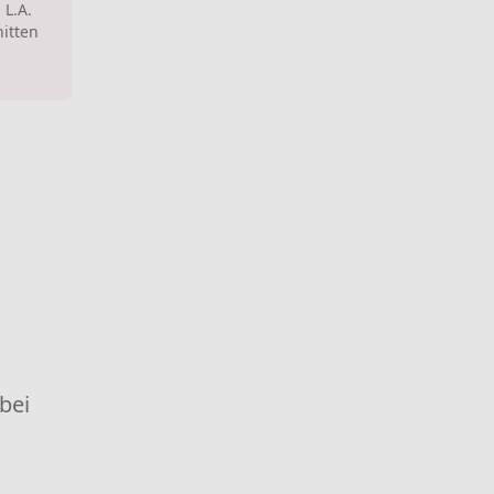
 L.A.
itten
 bei