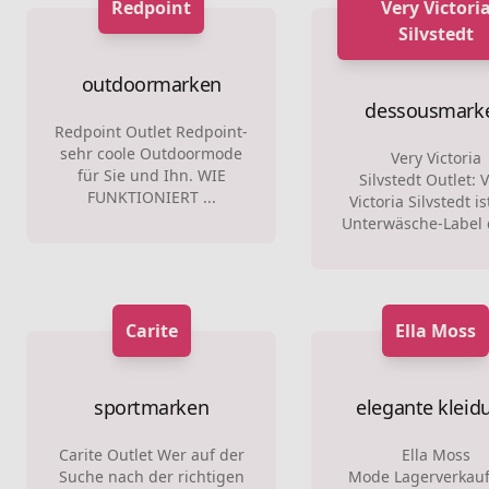
Redpoint
Very Victori
Silvstedt
outdoormarken
dessousmark
Redpoint Outlet Redpoint-
sehr coole Outdoormode
Very Victoria
für Sie und Ihn. WIE
Silvstedt Outlet: 
FUNKTIONIERT ...
Victoria Silvstedt is
Unterwäsche-Label d
Carite
Ella Moss
sportmarken
elegante kleid
Carite Outlet Wer auf der
Ella Moss
Suche nach der richtigen
Mode Lagerverkauf