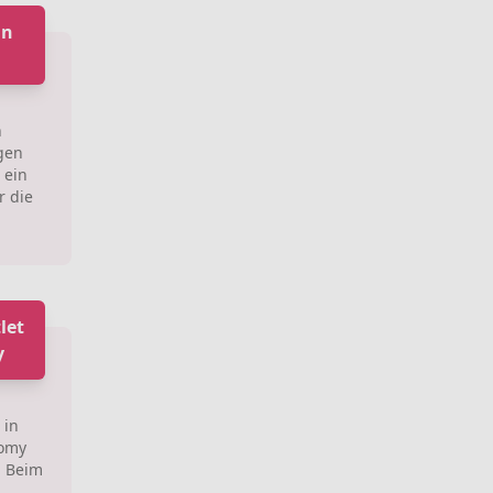
in
n
gen
 ein
r die
let
y
 in
nomy
y: Beim