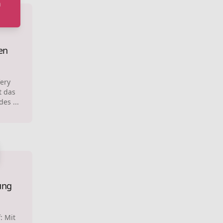
a
en
Very
t das
es ...
ung
: Mit