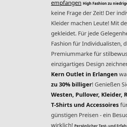
empfangen
High Fashion zu niedrig
keine Frage der Zeit! Der ind
Kleider machen Leute! Mit 
gekleidet. Für jede Gelegenh
Fashion für Individualisten, 
Premiummarke für stilbewus
einzigartiges Design zeichne
Kern Outlet in Erlangen
war
zu 30% billiger
! Genießen S
Westen, Pullover, Kleider, 
T-Shirts und Accessoires
fü
günstigen Preisen - ein Bes
wirklich!
Persönlicher Test- und Erfa