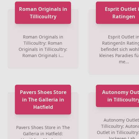
Roman Originals in
Esprit Outlet 
Tillicoultry
Ratingen
Roman Originals in
Esprit Outlet i
Tillicoultry: Roman
RatingenIn Ratin
Originals in Tillicoultry:
befindet sich wohl
Roman Originals i...
kleines Paradies fü
me...
Pavers Shoes Store
Autonomy Out
in The Galleria in
in Tillicoultr
Hatfield
Autonomy Outlet
Tillicoultry: Auto
Pavers Shoes Store in The
Outlet in Tillicoultr
Galleria in Hatfield:
lockeren Lab...