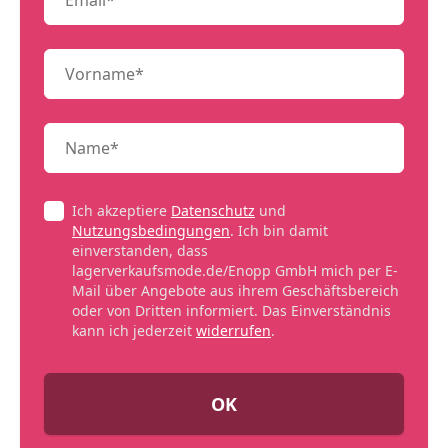
Ich akzeptiere
Datenschutz
und
Nutzungsbedingungen
. Ich bin damit
einverstanden, dass
lagerverkaufsmode.de/Enopp GmbH mich per E-
Mail über Angebote aus ihrem Geschäftsbereich
oder von Dritten informiert. Das Einverständnis
kann ich jederzeit
widerrufen
.
OK