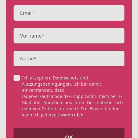
Ich akzeptiere
Datenschutz
und
Nutzungsbedingungen
. Ich bin damit
einverstanden, dass
lagerverkaufsmode.de/Enopp GmbH mich per E-
Mail über Angebote aus ihrem Geschäftsbereich
oder von Dritten informiert. Das Einverständnis
kann ich jederzeit
widerrufen
.
OK