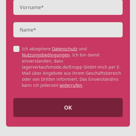
Ich akzeptiere
Datenschutz
und
Nutzungsbedingungen
. Ich bin damit
einverstanden, dass
lagerverkaufsmode.de/Enopp GmbH mich per E-
Mail über Angebote aus ihrem Geschäftsbereich
oder von Dritten informiert. Das Einverständnis
kann ich jederzeit
widerrufen
.
OK